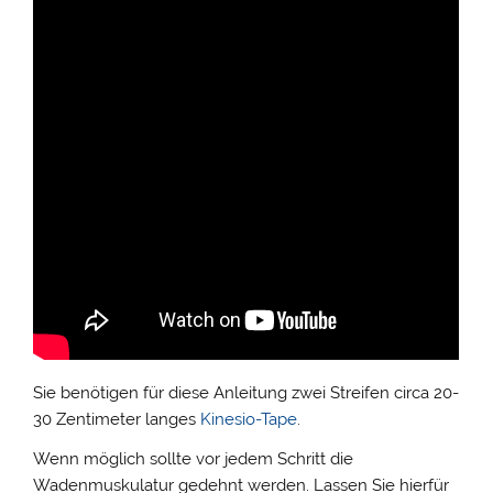
Sie benötigen für diese Anleitung zwei Streifen circa 20-
30 Zentimeter langes
Kinesio-Tape
.
Wenn möglich sollte vor jedem Schritt die
Wadenmuskulatur gedehnt werden. Lassen Sie hierfür