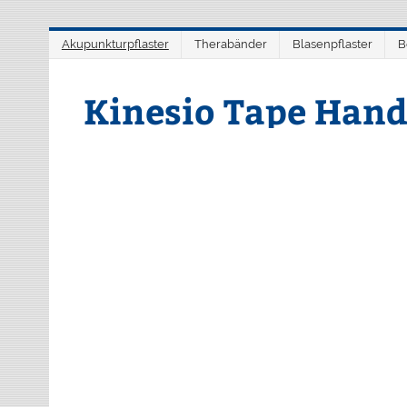
Zum
Akupunkturpflaster
Therabänder
Blasenpflaster
B
Inhalt
springen
Kinesio Tape Hand