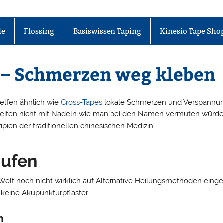
le
Flossing
Basiswissen Taping
Kinesio Tape Sho
 – Schmerzen weg kleben
helfen ähnlich wie
Cross-Tapes
lokale Schmerzen und Verspannunge
eiten nicht mit Nadeln wie man bei den Namen vermuten würde,
ipien der traditionellen chinesischen Medizin.
aufen
elt noch nicht wirklich auf Alternative Heilungsmethoden einges
 keine Akupunkturpflaster.
n