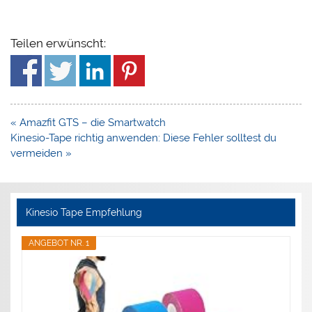
Teilen erwünscht:
Beitragsnavigation
« Amazfit GTS – die Smartwatch
Kinesio-Tape richtig anwenden: Diese Fehler solltest du
vermeiden »
Kinesio Tape Empfehlung
ANGEBOT NR. 1