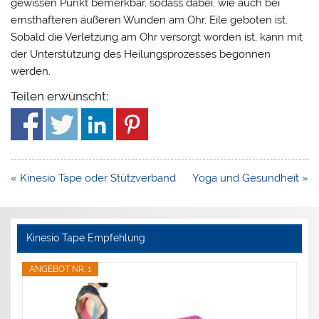
gewissen Punkt bemerkbar, sodass dabei, wie auch bei
ernsthafteren äußeren Wunden am Ohr, Eile geboten ist.
Sobald die Verletzung am Ohr versorgt worden ist, kann mit
der Unterstützung des Heilungsprozesses begonnen
werden.
Teilen erwünscht:
Beitragsnavigation
« Kinesio Tape oder Stützverband
Yoga und Gesundheit »
Kinesio Tape Empfehlung
ANGEBOT NR. 1